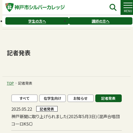
コ
MENU
ン
テ
学生の方へ
講師の方へ
ン
ツ
へ
ス
キ
記者発表
ッ
プ
TOP
>
記者発表
すべて
在学生向け
お知らせ
記者発表
2025.05.22
記者発表
神戸新聞に取り上げられました(2025年5月3日)（混声合唱団
コーロKSC）